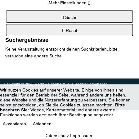
Mehr Einstellungen
Suche
Reset
Suchergebnisse
Keine Veranstaltung entspricht deinen Suchkriterien, bitte
versuche eine andere Suche
Copyright © 2026 Markt Heidenheim. Alle Rechte vorbehalten.
Wir nutzen Cookies auf unserer Website. Einige von ihnen sind
essenziell für den Betrieb der Seite, während andere uns helfen,
Haftungsausschluss und Impressum
diese Website und die Nutzererfahrung zu verbessern. Sie können
Datenschutzerklärung / Informationen nach Art. 13 DS-GVO
selbst entscheiden, ob Sie die Cookies zulassen möchten.
Bitte
beachten Sie:
Videos, Kartenmaterial und andere externe
Funktionen werden erst nach Ihrer Bestätigung angezeigt.
Akzeptieren
Ablehnen
Datenschutz
Impressum