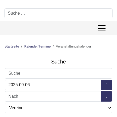
Suchen
Off-Canv
Startseite
Kalender/Termine
Veranstaltungskalender
Suche
Suche...
Kalend
Kalend