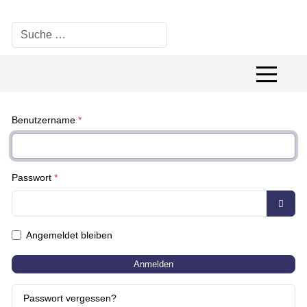
Suchen
Off-Canv
Benutzername
*
Passwort
*
Passwo
Angemeldet bleiben
Anmelden
Passwort vergessen?