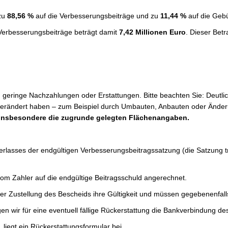
 zu
88,56 %
auf die Verbesserungsbeiträge und zu
11,44 %
auf die Gebü
 Verbesserungsbeiträge beträgt damit
7,42 Millionen Euro
. Dieser Bet
 geringe Nachzahlungen oder Erstattungen. Bitte beachten Sie: Deutli
n verändert haben – zum Beispiel durch Umbauten, Anbauten oder Ände
, insbesondere die zugrunde gelegten Flächenangaben.
gserlasses der endgültigen Verbesserungsbeitragssatzung (die Satzung t
om Zahler auf die endgültige Beitragsschuld angerechnet.
er Zustellung des Bescheids ihre Gültigkeit und müssen gegebenenfall
 wir für eine eventuell fällige Rückerstattung die Bankverbindung des/
 liegt ein Rückerstattungsformular bei.