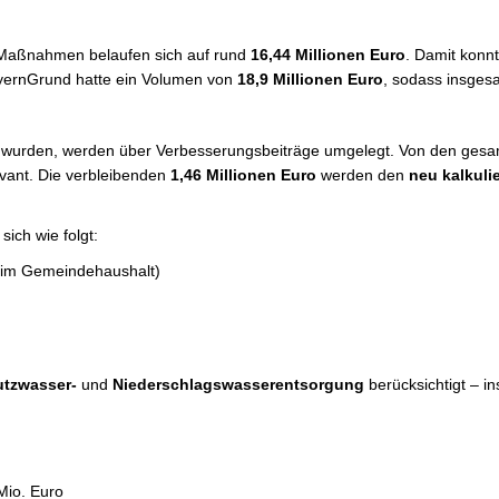
 Maßnahmen belaufen sich auf rund
16,44 Millionen Euro
. Damit konn
ayernGrund hatte ein Volumen von
18,9 Millionen Euro
, sodass insges
t wurden, werden über Verbesserungsbeiträge umgelegt. Von den gesa
evant. Die verbleibenden
1,46 Millionen Euro
werden den
neu kalkuli
sich wie folgt:
n im Gemeindehaushalt)
tzwasser-
und
Niederschlagswasserentsorgung
berücksichtigt – i
Mio. Euro