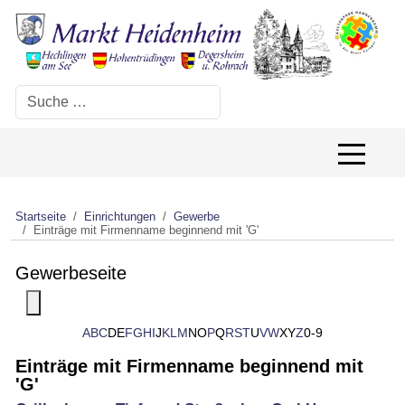
Suchen
Off-Canv
Startseite
Einrichtungen
Gewerbe
Einträge mit Firmenname beginnend mit 'G'
Gewerbeseite
Toggle navigation
A
B
C
D
E
F
G
H
I
J
K
L
M
N
O
P
Q
R
S
T
U
V
W
X
Y
Z
0-9
Einträge mit Firmenname beginnend mit
'G'