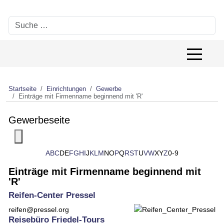
Suchen
Off-Canv
Startseite
Einrichtungen
Gewerbe
Einträge mit Firmenname beginnend mit 'R'
Gewerbeseite
Toggle navigation
A
B
C
D
E
F
G
H
I
J
K
L
M
N
O
P
Q
R
S
T
U
V
W
X
Y
Z
0-9
Einträge mit Firmenname beginnend mit
'R'
Reifen-Center Pressel
reifen@pressel.org
Reisebüro Friedel-Tours