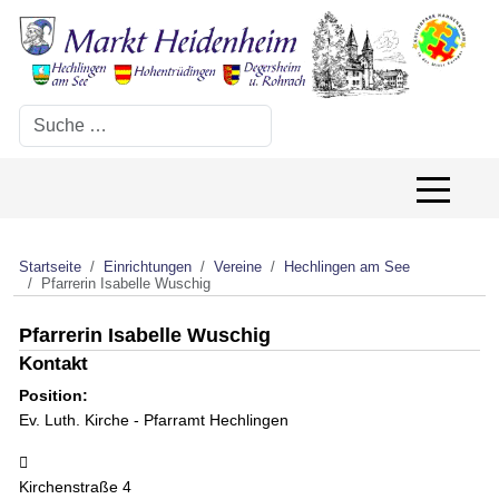
Suchen
Off-Canv
Startseite
Einrichtungen
Vereine
Hechlingen am See
Pfarrerin Isabelle Wuschig
Pfarrerin Isabelle Wuschig
Kontakt
Position:
Ev. Luth. Kirche - Pfarramt Hechlingen
Adresse:
Kirchenstraße 4