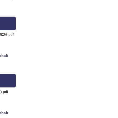
026.pdf
chaft
).pdf
chaft