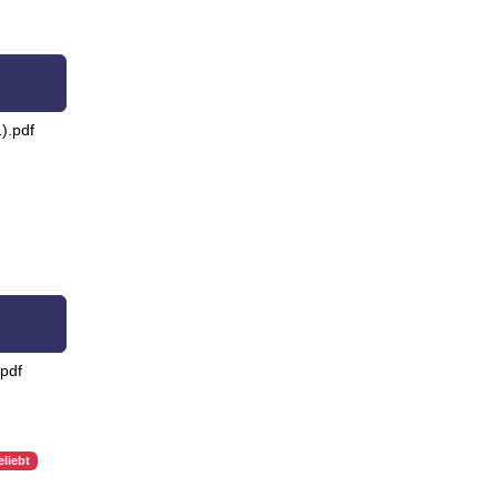
).pdf
pdf
eliebt