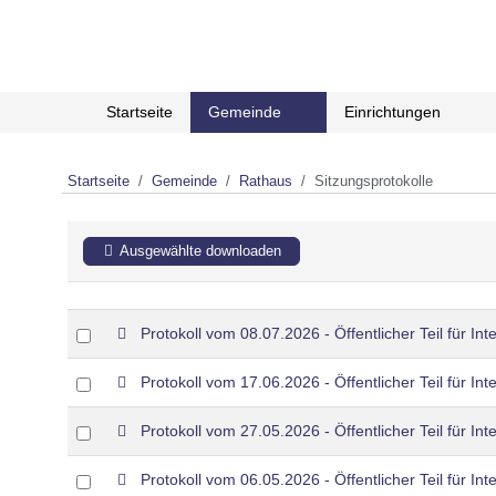
Startseite
Gemeinde
Einrichtungen
Startseite
Gemeinde
Rathaus
Sitzungsprotokolle
Ausgewählte downloaden
p
Select
Protokoll vom 08.07.2026 - Öffentlicher Teil für Int
d
an
f
p
item
Select
Protokoll vom 17.06.2026 - Öffentlicher Teil für Int
d
an
f
p
item
Select
Protokoll vom 27.05.2026 - Öffentlicher Teil für Int
d
an
f
p
item
Select
Protokoll vom 06.05.2026 - Öffentlicher Teil für Int
d