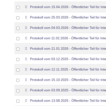
an
f
p
item
Select
Protokoll vom 15.04.2026 - Öffentlicher Teil für Int
d
an
f
p
item
Select
Protokoll vom 25.03.2026 - Öffentlicher Teil für Int
d
an
f
p
item
Select
Protokoll vom 04.03.2026 - Öffentlicher Teil für Int
d
an
f
p
item
Select
Protokoll vom 11.02.2026 - Öffentlicher Teil für Int
d
an
f
p
item
Select
Protokoll vom 21.01.2026 - Öffentlicher Teil für Int
d
an
f
p
item
Select
Protokoll vom 03.12.2025 - Öffentlicher Teil für Int
d
an
f
p
item
Select
Protokoll vom 12.11.2025 - Öffentlicher Teil für Int
d
an
f
p
item
Select
Protokoll vom 15.10.2025 - Öffentlicher Teil für Int
d
an
f
p
item
Select
Protokoll vom 03.09.2025 - Öffentlicher Teil für Int
d
an
f
p
item
Select
Protokoll vom 13.08.2025 - Öffentlicher Teil für Int
d
an