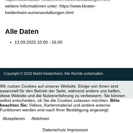
weitere Informationen unter: https://www.kloster-
heidenheim.eu/veranstaltungen.html
Alle Daten
13.09.2025
10:00 - 16:00
Copyright © 2026 Markt Heidenheim. Alle Rechte vorbehalten.
Haftungsausschluss und Impressum
Wir nutzen Cookies auf unserer Website. Einige von ihnen sind
essenziell für den Betrieb der Seite, während andere uns helfen,
Datenschutzerklärung / Informationen nach Art. 13 DS-GVO
diese Website und die Nutzererfahrung zu verbessern. Sie können
selbst entscheiden, ob Sie die Cookies zulassen möchten.
Bitte
beachten Sie:
Videos, Kartenmaterial und andere externe
Funktionen werden erst nach Ihrer Bestätigung angezeigt.
Akzeptieren
Ablehnen
Datenschutz
Impressum