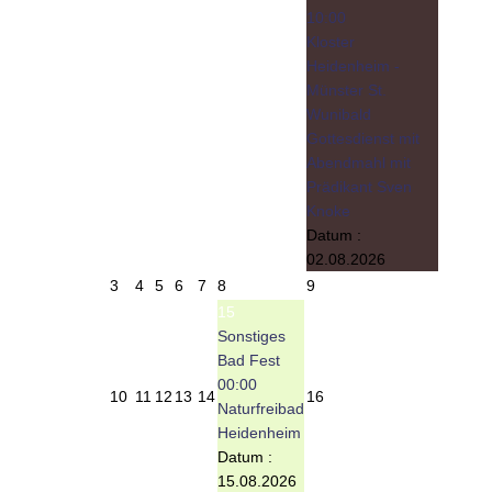
10:00
Kloster
Heidenheim -
Münster St.
Wunibald
Gottesdienst mit
Abendmahl mit
Prädikant Sven
Knoke
Datum :
02.08.2026
3
4
5
6
7
8
9
15
Sonstiges
Bad Fest
00:00
10
11
12
13
14
16
Naturfreibad
Heidenheim
Datum :
15.08.2026