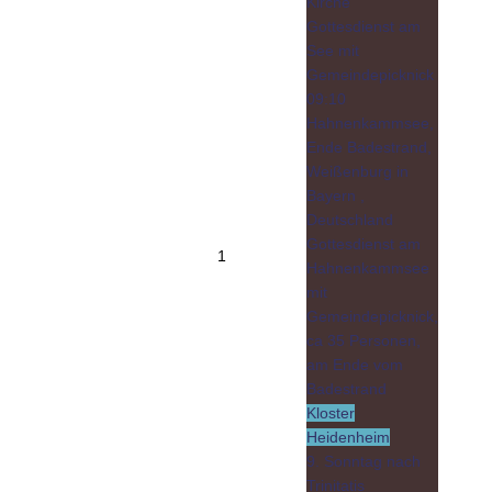
Kirche
Gottesdienst am
See mit
Gemeindepicknick
09:10
Hahnenkammsee,
Ende Badestrand,
Weißenburg in
Bayern ,
Deutschland
Gottesdienst am
1
Hahnenkammsee
mit
Gemeindepicknick,
ca 35 Personen,
am Ende vom
Badestrand
Kloster
Heidenheim
9. Sonntag nach
Trinitatis