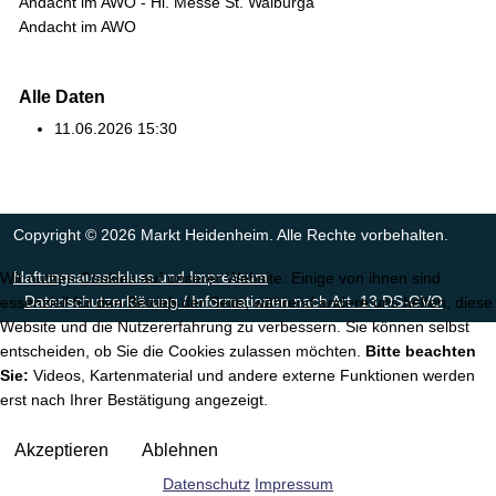
Andacht im AWO - Hl. Messe St. Walburga
Andacht im AWO
Alle Daten
11.06.2026
15:30
Copyright © 2026 Markt Heidenheim. Alle Rechte vorbehalten.
Haftungsausschluss und Impressum
Wir nutzen Cookies auf unserer Website. Einige von ihnen sind
Datenschutzerklärung / Informationen nach Art. 13 DS-GVO
essenziell für den Betrieb der Seite, während andere uns helfen, diese
Website und die Nutzererfahrung zu verbessern. Sie können selbst
entscheiden, ob Sie die Cookies zulassen möchten.
Bitte beachten
Sie:
Videos, Kartenmaterial und andere externe Funktionen werden
erst nach Ihrer Bestätigung angezeigt.
Akzeptieren
Ablehnen
Datenschutz
Impressum